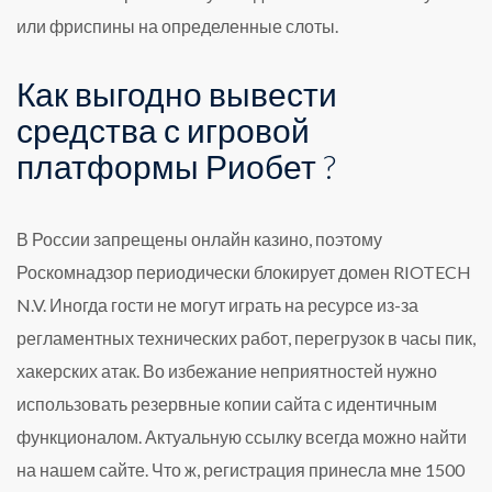
или фриспины на определенные слоты.
Как выгодно вывести
средства с игровой
платформы Риобет ?
В России запрещены онлайн казино, поэтому
Роскомнадзор периодически блокирует домен RIOTECH
N.V. Иногда гости не могут играть на ресурсе из-за
регламентных технических работ, перегрузок в часы пик,
хакерских атак. Во избежание неприятностей нужно
использовать резервные копии сайта с идентичным
функционалом. Актуальную ссылку всегда можно найти
на нашем сайте. Что ж, регистрация принесла мне 1500