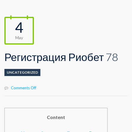
4
May
Регистрация Риобет 78
UNCATEGORIZED
on
Comments Off
Регистрация
Риобет
78
Content