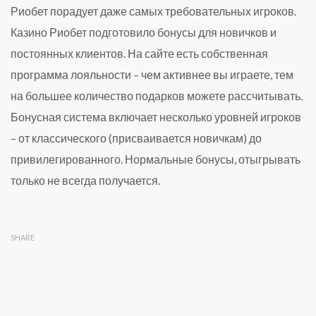
Риобет порадует даже самых требовательных игроков.
Казино Риобет подготовило бонусы для новичков и
постоянных клиентов. На сайте есть собственная
программа лояльности – чем активнее вы играете, тем
на большее количество подарков можете рассчитывать.
Бонусная система включает несколько уровней игроков
– от классического (присваивается новичкам) до
привилегированного. Нормальные бонусы, отыгрывать
только не всегда получается.
SHARE