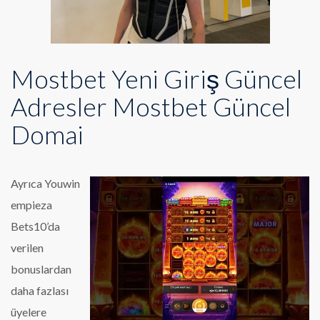
Mostbet Yeni Giriş Güncel
Adresler Mostbet Güncel
Domai
Ayrıca Youwin
empieza
Bets10’da
verilen
bonuslardan
daha fazlası
üyelere