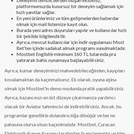
Deneyimli temsilcilerden oluşan ekibimiz,
platformumuzda kusursuz bir deneyim sağlamak için
hızlı yanıtlar sağlar.
En yeni ürünlerimiz ve tüm gelişmelerden haberdar
olmak için mail listemize kayıt olun.
Burada yeni adres duyuruları yapılır ve kullanıcılar hızlı
bir şekilde bilgilendirilir.
Ayrıca, mevcut kullanıcılar için i̇ndir uygulaması Most
Bet’ten içinde sadakat almak programı sunulmaktadır.
Mostbet English’e minimum 160 TL tutarında pra
yatırarak bahis oynamaya başlayabilirsiniz.
Ayrıca, kumar deneyiminizi mahvedebileceğinden, kayıpları
kovalamaktan da kaçınmalısınız. Ek olarak, oyuna aşina
olmak için Mostbet’in demo modunda pratik yapabilirsiniz.
Ayrıca, kazancınızı en üst düzeye çıkarmanıza yardımcı
olacak bir Aviator tahmincisi de indirebilirsiniz. Ancak, bu
programlar genellikle dolandırıcılığa dönüşür ve her ne
pahasına olursa olsun kaçınılmalıdır. Mostbet, Curacao
Elektronik Kumar Kurumu tarafından lisanslanmıştır ve tüm