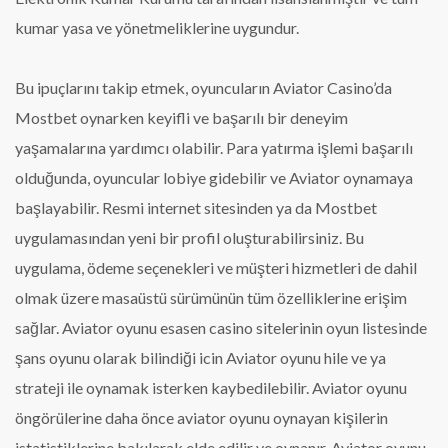
kumar yasa ve yönetmeliklerine uygundur.
Bu ipuçlarını takip etmek, oyuncuların Aviator Casino’da
Mostbet oynarken keyifli ve başarılı bir deneyim
yaşamalarına yardımcı olabilir. Para yatırma işlemi başarılı
olduğunda, oyuncular lobiye gidebilir ve Aviator oynamaya
başlayabilir. Resmi internet sitesinden ya da Mostbet
uygulamasından yeni bir profil oluşturabilirsiniz. Bu
uygulama, ödeme seçenekleri ve müşteri hizmetleri de dahil
olmak üzere masaüstü sürümünün tüm özelliklerine erişim
sağlar. Aviator oyunu esasen casino sitelerinin oyun listesinde
şans oyunu olarak bilindiği icin Aviator oyunu hile ve ya
strateji ile oynamak isterken kaybedilebilir. Aviator oyunu
öngörülerine daha önce aviator oyunu oynayan kişilerin
istatistiklerine bakılarak elde edilir ve oynanır. Aviator oyunu