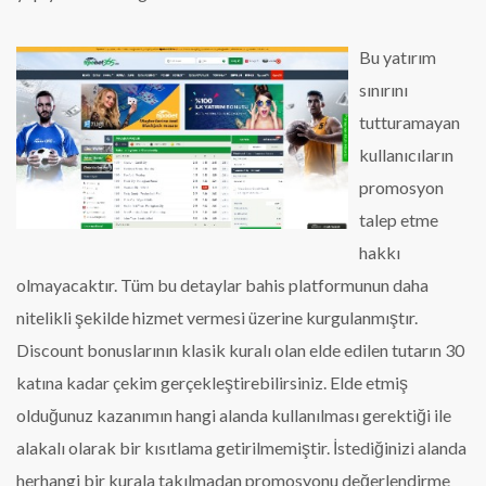
Bu yatırım
sınırını
tutturamayan
kullanıcıların
promosyon
talep etme
hakkı
olmayacaktır. Tüm bu detaylar bahis platformunun daha
nitelikli şekilde hizmet vermesi üzerine kurgulanmıştır.
Discount bonuslarının klasik kuralı olan elde edilen tutarın 30
katına kadar çekim gerçekleştirebilirsiniz. Elde etmiş
olduğunuz kazanımın hangi alanda kullanılması gerektiği ile
alakalı olarak bir kısıtlama getirilmemiştir. İstediğinizi alanda
herhangi bir kurala takılmadan promosyonu değerlendirme