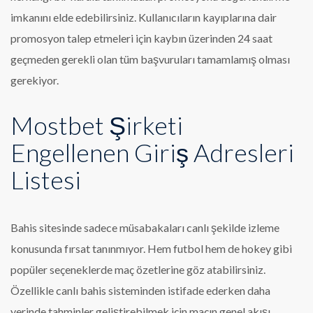
imkanını elde edebilirsiniz. Kullanıcıların kayıplarına dair
promosyon talep etmeleri için kaybın üzerinden 24 saat
geçmeden gerekli olan tüm başvuruları tamamlamış olması
gerekiyor.
Mostbet Şirketi
Engellenen Giriş Adresleri
Listesi
Bahis sitesinde sadece müsabakaları canlı şekilde izleme
konusunda fırsat tanınmıyor. Hem futbol hem de hokey gibi
popüler seçeneklerde maç özetlerine göz atabilirsiniz.
Özellikle canlı bahis sisteminden istifade ederken daha
yerinde tahminler geliştirebilmek için maçın genel akışı