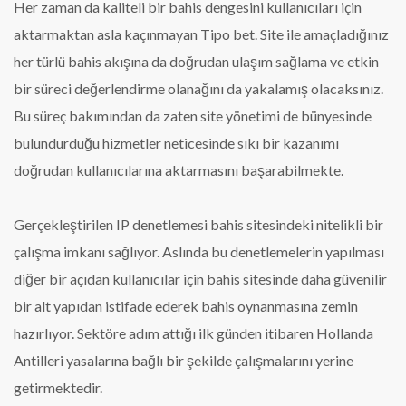
Her zaman da kaliteli bir bahis dengesini kullanıcıları için
aktarmaktan asla kaçınmayan Tipo bet. Site ile amaçladığınız
her türlü bahis akışına da doğrudan ulaşım sağlama ve etkin
bir süreci değerlendirme olanağını da yakalamış olacaksınız.
Bu süreç bakımından da zaten site yönetimi de bünyesinde
bulundurduğu hizmetler neticesinde sıkı bir kazanımı
doğrudan kullanıcılarına aktarmasını başarabilmekte.
Gerçekleştirilen IP denetlemesi bahis sitesindeki nitelikli bir
çalışma imkanı sağlıyor. Aslında bu denetlemelerin yapılması
diğer bir açıdan kullanıcılar için bahis sitesinde daha güvenilir
bir alt yapıdan istifade ederek bahis oynanmasına zemin
hazırlıyor. Sektöre adım attığı ilk günden itibaren Hollanda
Antilleri yasalarına bağlı bir şekilde çalışmalarını yerine
getirmektedir.