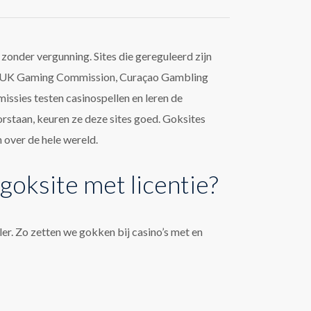
s zonder vergunning. Sites die gereguleerd zijn
y, UK Gaming Commission, Curaçao Gambling
sies testen casinospellen en leren de
orstaan, keuren ze deze sites goed. Goksites
 over de hele wereld.
goksite met licentie?
er. Zo zetten we gokken bij casino’s met en