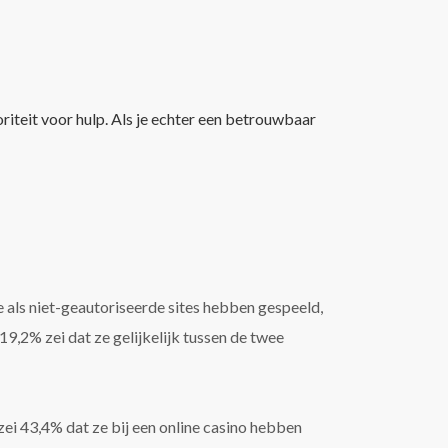
riteit voor hulp. Als je echter een betrouwbaar
als niet-geautoriseerde sites hebben gespeeld,
19,2% zei dat ze gelijkelijk tussen de twee
ei 43,4% dat ze bij een online casino hebben