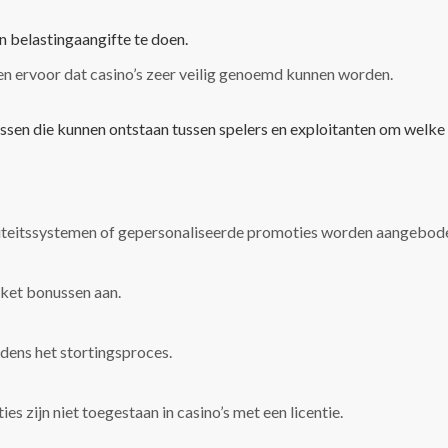
n belastingaangifte te doen.
n ervoor dat casino’s zeer veilig genoemd kunnen worden.
ssen die kunnen ontstaan tussen spelers en exploitanten om welke
aliteitssystemen of gepersonaliseerde promoties worden aangebod
kket bonussen aan.
ens het stortingsproces.
s zijn niet toegestaan in casino’s met een licentie.