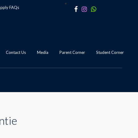
apply
FAQs
Contact Us
Media
Parent Corner
Student Corner
ntie