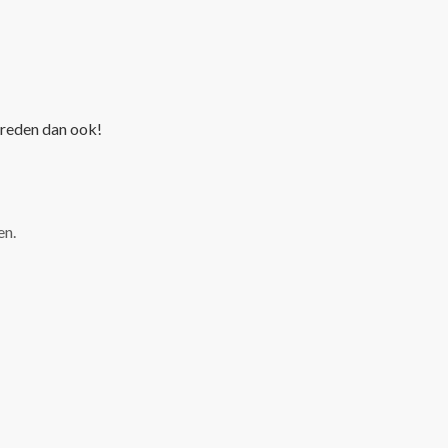
 reden dan ook!
en.