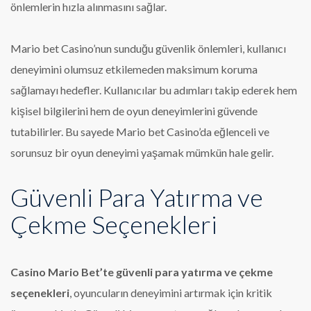
önlemlerin hızla alınmasını sağlar.
Mario bet Casino’nun sunduğu güvenlik önlemleri, kullanıcı
deneyimini olumsuz etkilemeden maksimum koruma
sağlamayı hedefler. Kullanıcılar bu adımları takip ederek hem
kişisel bilgilerini hem de oyun deneyimlerini güvende
tutabilirler. Bu sayede Mario bet Casino’da eğlenceli ve
sorunsuz bir oyun deneyimi yaşamak mümkün hale gelir.
Güvenli Para Yatırma ve
Çekme Seçenekleri
Casino Mario Bet’te güvenli para yatırma ve çekme
seçenekleri
, oyuncuların deneyimini artırmak için kritik