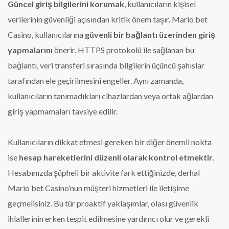
Güncel giriş bilgilerini korumak
, kullanıcıların kişisel
verilerinin güvenliği açısından kritik önem taşır. Mario bet
Casino, kullanıcılarına
güvenli bir bağlantı üzerinden giriş
yapmalarını
önerir. HTTPS protokolü ile sağlanan bu
bağlantı, veri transferi sırasında bilgilerin üçüncü şahıslar
tarafından ele geçirilmesini engeller. Aynı zamanda,
kullanıcıların tanımadıkları cihazlardan veya ortak ağlardan
giriş yapmamaları tavsiye edilir.
Kullanıcıların dikkat etmesi gereken bir diğer önemli nokta
ise
hesap hareketlerini düzenli olarak kontrol etmektir
.
Hesabınızda şüpheli bir aktivite fark ettiğinizde, derhal
Mario bet Casino’nun müşteri hizmetleri ile iletişime
geçmelisiniz. Bu tür proaktif yaklaşımlar, olası güvenlik
ihlallerinin erken tespit edilmesine yardımcı olur ve gerekli