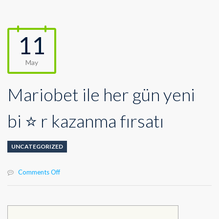
11
May
Mariobet ile her gün yeni
bi ⭐ r kazanma fırsatı
UNCATEGORIZED
on
Comments Off
Mariobet
ile
her
gün