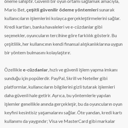
öneme sahiptir. Güvenli bir oyun ortamı sağlamak amacıyla,
Mario Bet,
çeşitli güvenilir ödeme yöntemleri
sunarak
kullanıcıların işlemlerini kolayca gerçekleştirmelerini sağlar.
Kredi kartları, banka havaleleri ve e-cüzdanlar gibi
seçenekler, oyuncuların tercihine göre farklılık gösterir. Bu
çeşitlilik, her kullanıcının kendi finansal alışkanlıklarına uygun
bir yöntem bulmasını kolaylaştırır.
Özellikle
e-cüzdanlar
, hızlı ve güvenli işlem yapma imkanı
sunduğu için popülerdir. PayPal, Skrill ve Neteller gibi
platformlar, kullanıcıların bilgilerini gizli tutarak işlemleri
daha güvenli hale getirir. Ayrıca, bu yöntemlerle yapılan
işlemler genellikle anında gerçekleşir, bu da oyuncuların oyun
keyfini kesintisiz yaşamalarını sağlar. Öte yandan, kredi kartı
kullanımı da yaygındır; Visa ve MasterCard gibi markalar