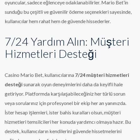
oyuncular, sadece eğlenceye odaklanabilirler. Mario Bet’in
sunduğu bu çeşitli ve güvenilir ödeme seçenekleri sayesinde,
kullanıcılar hem rahat hem de güvende hissederler.
7/24 Yardım Alın: Müşteri
Hizmetleri Desteği
Casino Mario Bet, kullanıcılarına
7/24 müşteri hizmetleri
desteği
sunarak oyun deneyimlerini daha da keyifli hale
getiriyor. Platformda karşılaşabileceğiniz her türlü sorun
veya sorularınız için profesyonel bir ekip her an yanınızda.
İster hesap işlemleri, ister bahis kuralları olsun, müşteri
hizmetleri temsilcileri her konuda yardımcı olmaya hazır. Bu
destek, kullanıcıların kendilerini güvende hissetmelerini