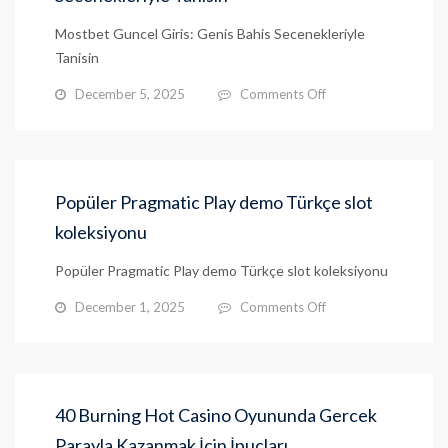
oyna
Mostbet Guncel Giris: Genis Bahis Secenekleriyle
Tercih
Edin
Tanisin
on
December 5, 2025
Comments Off
Mostbet
Guncel
Giris:
Genis
Bahis
Popüler Pragmatic Play demo Türkçe slot
Secenekleriyle
koleksiyonu
Tanisin
Popüler Pragmatic Play demo Türkçe slot koleksiyonu
on
December 1, 2025
Comments Off
Popüler
Pragmatic
Play
demo
Türkçe
40 Burning Hot Casino Oyununda Gercek
slot
Parayla Kazanmak İcin İpucları
koleksiyonu