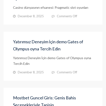
rehberi
Casino dünyasının efsanesi: Pragmatic slot oyunları
on
December 8, 2025
Comments Off
Casino
dünyasının
efsanesi:
Pragmatic
slot
Yatırımsız Deneyim İçin demo Gates of
oyunları
Olympus oyna Tercih Edin
Yatırımsız Deneyim İçin demo Gates of Olympus oyna
Tercih Edin
on
December 8, 2025
Comments Off
Yatırımsız
Deneyim
İçin
demo
Gates
Mostbet Guncel Giris: Genis Bahis
of
Secenekleriyle Tanisin
Olympus