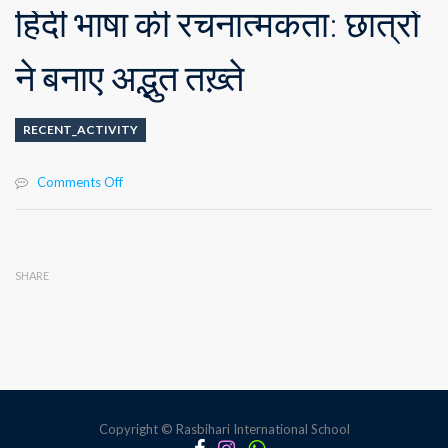
हिंदी भाषा की रचनात्मकता: छात्रों
ने बनाए अद्भुत तख़्ते
RECENT_ACTIVITY
on
Comments Off
हिंदी
भाषा
की
रचनात्मकता:
SHARE
छात्रों
ने
बनाए
अद्भुत
तख़्ते
Copyright © Rasbihari International School