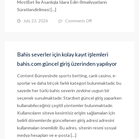
MostBet İlə Asanlıqla İdarə Edin Əməliyyatların
Sürətləndirilməsi […]
on
July 23, 2026
Comments Off
Tehlukesiz
ve
Suretli
Mercin
Unvani:
Bahis severler için kolay kayıt işlemleri
Mostbet
bahis.com güncel giriş üzerinden yapılıyor
Seciminiz
Olsun
Content Bünyesinde sports betting, canlı casino, e-
sporlar ve daha birçok farklı kategori bulunmaktadır, bu
sayede her türlü bahis severin zevkine uygun bir
seçenek sunulmaktadır. Starzbet güncel giriş yaparken
kullanabileceğiniz çeşitli yöntemler bulunmaktadır.
Kullanıcıların siteye kesintisiz erişim sağlamaları için
belirli dönemlerde güncellenen giriş adresi adresini
kullanmaları önemlidir. Bu adres, sitenin resmi sosyal
medya hesapları ve e-posta […]