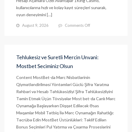
Hesap Açanlara Özel Avantajlar 1King Casino,
kullanıcılarına hızlı ve kolay kayıt süreçleri sunarak,
oyun deneyimini […]
on
August 9, 2026
Comments Off
1King
Kayıt
ve
Giriş
İşlemleri
Tehlukesiz ve Suretli Mercin Unvani:
2026
Mostbet Seciminiz Olsun
Content MostBet-da Mərc Nisbətlərinin
Qiymətləndirilməsi Yöntəmləri Güclü Şifrə Yaratma
Rəhbəri və Hesab Təhlükəsizliyi Şifrə Təhlükəsizliyini
Təmin Etmək Üçün Tövsiyələr Most bet-da Canlı Mərc
Oynamağa Başlayarkən Diqqət Ediləcək Əsas
Məqamlar Mobil Tətbiq İlə Mərc Oynamağın Rahatlığı:
Təcrübə Edin MostBet Üstünlükləri: Təklif Edilən
Bonus Seçimləri Pul Yatırma və Çıxarma Proseslərini