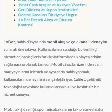
1xbet Canlı Araçlar ve Aksiyon Yönetimi
Geri Bildirim ve Kupon İstatistikleri
Ödeme Kanalları Türkiye’ye Uygun
1 x Bet Destek Akışı ve Oturum
Kontrolü
1xBet
, bahis dünyasında
mobil akış
ve
çok kanallı deneyim
sunarak öne çıkıyor. Kullanıcılarına sunduğu bu yenilikçi
hizmetler, bahisçilerin farklı platformlarda kolayca erişim
sağlamasına olanak tanıyor. Mobil cihazlar üzerinden canlı
maç yayınlarını izlemek ve aynı anda bahis yapmak,
kullanıcıların deneyimini zenginleştiriyor.
1xBet
, gelişmiş
teknolojisi sayesinde kullanıcılarına hızlı ve kesintisiz bir
hizmet sunuyor.
Mobil akış özelliği, spor müsabakalarını takip etmeyi daha