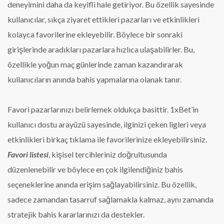
deneyimini daha da keyifli hale getiriyor. Bu özellik sayesinde
kullanıcılar, sıkça ziyaret ettikleri pazarları ve etkinlikleri
kolayca favorilerine ekleyebilir. Böylece bir sonraki
girişlerinde aradıkları pazarlara hızlıca ulaşabilirler. Bu,
özellikle yoğun maç günlerinde zaman kazandırarak
kullanıcıların anında bahis yapmalarına olanak tanır.
Favori pazarlarınızı belirlemek oldukça basittir. 1xBet’in
kullanıcı dostu arayüzü sayesinde, ilginizi çeken ligleri veya
etkinlikleri birkaç tıklama ile favorilerinize ekleyebilirsiniz.
Favori listesi
, kişisel tercihleriniz doğrultusunda
düzenlenebilir ve böylece en çok ilgilendiğiniz bahis
seçeneklerine anında erişim sağlayabilirsiniz. Bu özellik,
sadece zamandan tasarruf sağlamakla kalmaz, aynı zamanda
stratejik bahis kararlarınızı da destekler.