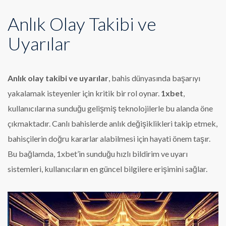
Anlık Olay Takibi ve
Uyarılar
Anlık olay takibi ve uyarılar
, bahis dünyasında başarıyı
yakalamak isteyenler için kritik bir rol oynar.
1xbet
,
kullanıcılarına sunduğu gelişmiş teknolojilerle bu alanda öne
çıkmaktadır. Canlı bahislerde anlık değişiklikleri takip etmek,
bahisçilerin doğru kararlar alabilmesi için hayati önem taşır.
Bu bağlamda, 1xbet’in sunduğu hızlı bildirim ve uyarı
sistemleri, kullanıcıların en güncel bilgilere erişimini sağlar.