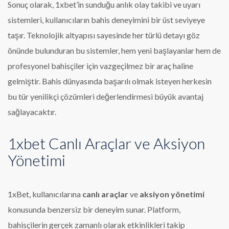
Sonuç olarak, 1xbet’in sunduğu anlık olay takibi ve uyarı
sistemleri, kullanıcıların bahis deneyimini bir üst seviyeye
taşır. Teknolojik altyapısı sayesinde her türlü detayı göz
önünde bulunduran bu sistemler, hem yeni başlayanlar hem de
profesyonel bahisçiler için vazgeçilmez bir araç haline
gelmiştir. Bahis dünyasında başarılı olmak isteyen herkesin
bu tür yenilikçi çözümleri değerlendirmesi büyük avantaj
sağlayacaktır.
1xbet Canlı Araçlar ve Aksiyon
Yönetimi
1xBet, kullanıcılarına
canlı araçlar
ve
aksiyon yönetimi
konusunda benzersiz bir deneyim sunar. Platform,
bahisçilerin gerçek zamanlı olarak etkinlikleri takip