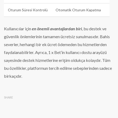
Oturum Süresi Kontrolü
Otomatik Oturum Kapatma
Kullanıcılar için
en önemli avantajlardan biri
, bu destek ve
güvenlik önlemlerinin tamamen ücretsiz sunulmasıdır. Bahis
severler, herhangi bir ek ücret ödemeden bu hizmetlerden
faydalanabilirler. Ayrıca, 1 x Bet’in kullanıcı dostu arayüzü
sayesinde destek hizmetlerine erişim oldukça kolaydır. Tüm
bu özellikler, platformun tercih edilme sebeplerinden sadece
birkaçıdır.
SHARE