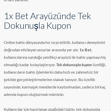
1x Bet Arayüzünde Tek
Dokunuşla Kupon
Online bahis dünyasında hız ve pratiklik, kullanıcı deneyimini
doğrudan etkileyen unsurlar arasında yer alır.
1x Bet
,
kullanıcılarına sunduğu yenilikçi arayüzü ile bahis yapmayı hiç
olmadığı kadar kolaylaştırıyor.
Tek dokunuşla kupon
özelliği,
kullanıcıların bahis işlemlerini daha hızlı ve zahmetsiz bir
şekilde gerçekleştirmelerine olanak tanıyor. Bu özellik
sayesinde, karmaşık menülerde kaybolmadan, sadece birkaç
adımda kupon oluşturmak mümkün.
Kullanıcılar için hazırlanan aşağıdaki tablo, tek dokunuşla