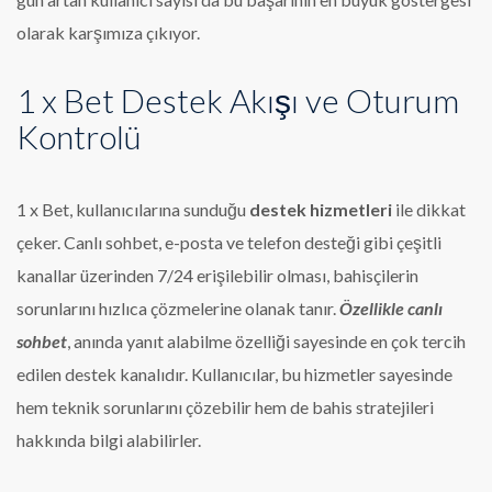
olarak karşımıza çıkıyor.
1 x Bet Destek Akışı ve Oturum
Kontrolü
1 x Bet, kullanıcılarına sunduğu
destek hizmetleri
ile dikkat
çeker. Canlı sohbet, e-posta ve telefon desteği gibi çeşitli
kanallar üzerinden 7/24 erişilebilir olması, bahisçilerin
sorunlarını hızlıca çözmelerine olanak tanır.
Özellikle canlı
sohbet
, anında yanıt alabilme özelliği sayesinde en çok tercih
edilen destek kanalıdır. Kullanıcılar, bu hizmetler sayesinde
hem teknik sorunlarını çözebilir hem de bahis stratejileri
hakkında bilgi alabilirler.