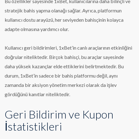
Bu özellikler sayesinde 1xBet, kullanıcılarına daha bilinçli ve
stratejik bahis yapma olanağı sağlar. Ayrıca, platformun
kullanıcı dostu arayüzü, her seviyeden bahisçinin kolayca
adapte olmasına yardımcı olur.
Kullanıcı geri bildirimleri, 1xBet’in canlı araçlarının etkinliğini
doğrular niteliktedir. Birçok bahisçi, bu araçlar sayesinde
daha yüksek kazançlar elde ettiklerini belirtmektedir. Bu
durum, 1xBet’in sadece bir bahis platformu değil, aynı
zamanda bir aksiyon yönetim merkezi olarak da işlev
gördüğünü kanıtlar niteliktedir.
Geri Bildirim ve Kupon
İstatistikleri