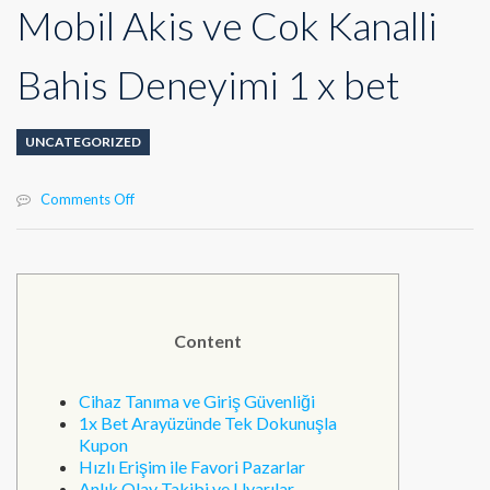
Mobil Akis ve Cok Kanalli
Bahis Deneyimi 1 x bet
UNCATEGORIZED
on
Comments Off
Mobil
Akis
ve
Cok
Kanalli
Bahis
Content
Deneyimi
1
x
Cihaz Tanıma ve Giriş Güvenliği
bet
1x Bet Arayüzünde Tek Dokunuşla
Kupon
Hızlı Erişim ile Favori Pazarlar
Anlık Olay Takibi ve Uyarılar