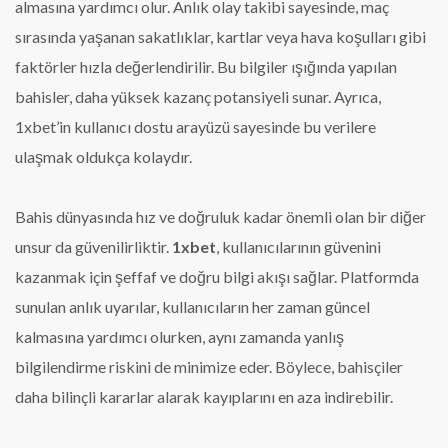
almasına yardımcı olur. Anlık olay takibi sayesinde, maç
sırasında yaşanan sakatlıklar, kartlar veya hava koşulları gibi
faktörler hızla değerlendirilir. Bu bilgiler ışığında yapılan
bahisler, daha yüksek kazanç potansiyeli sunar. Ayrıca,
1xbet’in kullanıcı dostu arayüzü sayesinde bu verilere
ulaşmak oldukça kolaydır.
Bahis dünyasında hız ve doğruluk kadar önemli olan bir diğer
unsur da güvenilirliktir.
1xbet
, kullanıcılarının güvenini
kazanmak için şeffaf ve doğru bilgi akışı sağlar. Platformda
sunulan anlık uyarılar, kullanıcıların her zaman güncel
kalmasına yardımcı olurken, aynı zamanda yanlış
bilgilendirme riskini de minimize eder. Böylece, bahisçiler
daha bilinçli kararlar alarak kayıplarını en aza indirebilir.