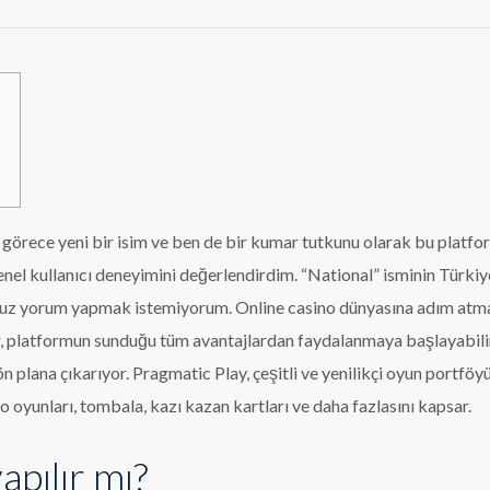
En
kazançlı
Pragmatic
slot
oyunları
listesi
görece yeni bir isim ve ben de bir kumar tutkunu olarak bu platf
nel kullanıcı deneyimini değerlendirdim. “National” isminin Türkiye’
uz yorum yapmak istemiyorum. Online casino dünyasına adım atmak i
r, platformun sunduğu tüm avantajlardan faydalanmaya başlayabilirsin
 plana çıkarıyor. Pragmatic Play, çeşitli ve yenilikçi oyun portföyü 
sino oyunları, tombala, kazı kazan kartları ve daha fazlasını kapsar.
apılır mı?