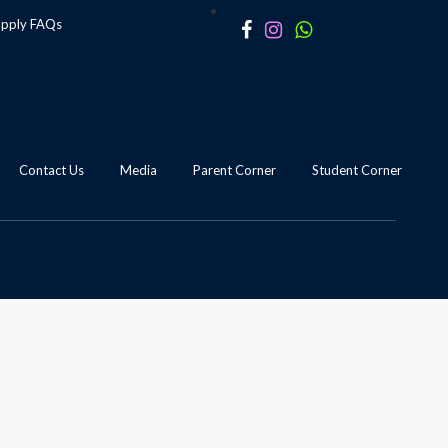
apply
FAQs
Contact Us
Media
Parent Corner
Student Corner