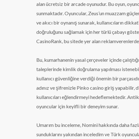
alan ücretsiz bir arcade oyunudur. Bu oyun, oyunc
sunmaktadır. Oyuncular, Zeus’un muazzam güçlerini 
ve akıcı bir oynanış sunarak, kullanıcıların dikk
doğruluğunu sağlamak için her türlü çabayı göste
CasinoRank, bu sitede yer alan reklamverenlerden
Bu, kumarhanenin yasal çerçeveler içinde çalıştığı
taleplerinde kimlik doğrulama yapılması istenebil
kullanıcı güvenliğine verdiği önemin bir parçasıd
adınız ve şifrenizle Pinko casino giriş yapabilir, 
kullanıcıları eğlendirmeyi hedeflemektedir. Ant
oyuncular için keyifli bir deneyim sunar.
Umarım bu inceleme, Nomini hakkında daha fazla 
sunduklarını yakından inceledim ve Türk oyuncular