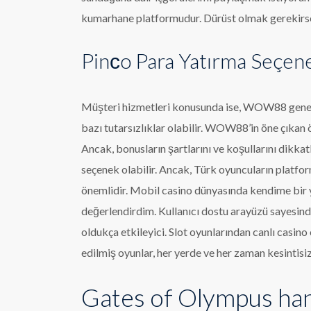
kumarhane platformudur. Dürüst olmak gerekirse,
Pinсo Para Yatırma Seçene
Müşteri hizmetleri konusunda ise, WOW88 genellik
bazı tutarsızlıklar olabilir. WOW88’in öne çıkan 
Ancak, bonusların şartlarını ve koşullarını dikkat
seçenek olabilir. Ancak, Türk oyuncuların platform
önemlidir. Mobil casino dünyasında kendime bir 
değerlendirdim. Kullanıcı dostu arayüzü sayesind
oldukça etkileyici. Slot oyunlarından canlı casin
edilmiş oyunlar, her yerde ve her zaman kesintisi
Gates of Olympus han