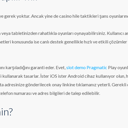
 gerek yoktur. Ancak yine de casino hile taktikleri şans oyunlarında
eya tabletinizden rahatlıkla oyunları oynayabilirsiniz. Kullanıcı ar
metleri konusunda ise canlı destek genellikle hızlı ve etkili çözüml
nı karşıladığını garanti eder. Evet,
slot demo Pragmatic
Play oyunla
llanarak tasarlar. İster iOS ister Android cihaz kullanıyor olun, h
ta adresinize gönderilecek onay linkine tıklamanız yeterli. Gerek
lefon numarası ve adres bilgileri de talep edilebilir.
in?