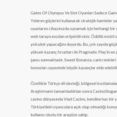
Gates Of Olympus Ve Slot Oyunları Sadece Game 
Yıldırım güçlerini kullanarak stratejik hamleler y
oyunlarını cihazınızda oynamak için herhangi bir
web tarayıcınızdan erişebilirsiniz. Ödüllü mobil 
yolculuk yapacağını duyurdu. Bu, çok sayıda güçl
yüksek kazanç fırsatları ile Pragmatic Play’in e
şansı sunmaktadır. Sweet Bonanza, canlı renkleri
bonusları sayesinde büyük kazançlar elde edebilir
Özellikle Türkçe dil desteği, bölgesel kısıtlama
Araştırmamı tamamladıktan sonra CasinoStugan 
casino dünyasında Vlad Cazino, kendine has bir 
Türkiye’deki oyunculara açık olup olmadığı konus
kullanıcı dostu bir arayüze sahip.