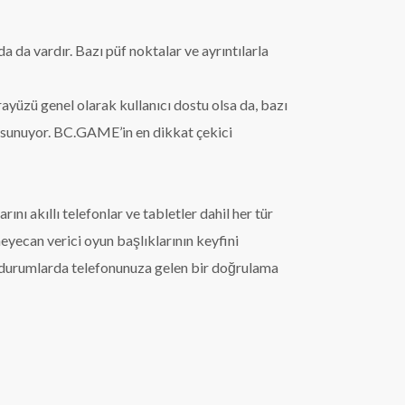
 da vardır. Bazı püf noktalar ve ayrıntılarla
ayüzü genel olarak kullanıcı dostu olsa da, bazı
er sunuyor. BC.GAME’in en dikkat çekici
rını akıllı telefonlar ve tabletler dahil her tür
eyecan verici oyun başlıklarının keyfini
li durumlarda telefonunuza gelen bir doğrulama